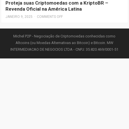
Proteja suas Criptomoedas com a KriptoBR –
Revenda Oficial na América Latina
JANEIRO 9, 2025
·
COMMENTS OFF
Michel P2P - Negociação de Criptomoedas conhecidas como
Altcoins (ou Moedas Alternativas ao Bitcoin) e Bitcoin. MW
INTERMEDIACAO DE NEGOCIOS LTDA - CNPJ: 35.820.469/0001-51