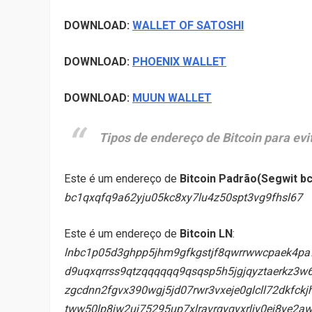
DOWNLOAD:
WALLET OF SATOSHI
DOWNLOAD:
PHOENIX WALLET
DOWNLOAD:
MUUN WALLET
Tipos de endereço de Bitcoin para evi
Este é um endereço de
Bitcoin Padrão(Segwit b
bc1qxqfq9a62yju05kc8xy7lu4z50spt3vg9fhsl67
Este é um endereço de
Bitcoin LN
:
lnbc1p05d3ghpp5jhm9gfkgstjf8qwrrwwcpaek4pa
d9uqxqrrss9qtzqqqqqq9qsqsp5h5jgjqyztaerkz3w6
zgcdnn2fgvx390wgj5jd07rwr3vxeje0glcll72dkfck
tww50lp8jw2uj75295up7xlravrgyqyxrljy0ej8ye2a