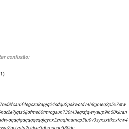
tar confusão:
c1)
:
7red3fcar6f4egczd8apjq24sdqu2pskwctdv4h8gmeq2p5x7etw
ndr2e7jqts6ljdfms60tmrcgsun730t43eqrzjqwryaup9lh50kkran
jhdvyqqqqlgqqqqqeqqjqynx2zraqhnamcp3tu0v3syxsxttkcxfcw4
wyxa2pejvptu2cjrkxe3dhmpcpp330dn