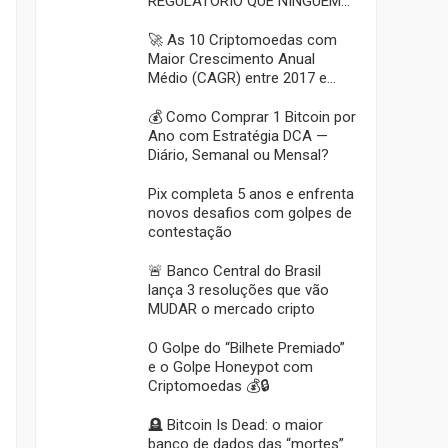
REGULATÓRIO QUE NINGUÉM
PREVIU 🔥💀
🚀 As 10 Criptomoedas com
Maior Crescimento Anual
Médio (CAGR) entre 2017 e
2025: o Ranking Surpreendente
💰 Como Comprar 1 Bitcoin por
Ano com Estratégia DCA —
Diário, Semanal ou Mensal?
Pix completa 5 anos e enfrenta
novos desafios com golpes de
contestação
🚨 Banco Central do Brasil
lança 3 resoluções que vão
MUDAR o mercado cripto
O Golpe do “Bilhete Premiado”
e o Golpe Honeypot com
Criptomoedas 💰🔒
🪦 Bitcoin Is Dead: o maior
banco de dados das “mortes”