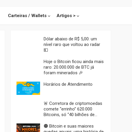
Carteiras / Wallets
Artigos >
Dólar abaixo de R$ 5,00: um
nível raro que voltou ao radar
💵
Hoje o Bitcoin ficou ainda mais
raro: 20.000.000 de BTC já
foram minerados 🎉
Horários de Atendimento
🚨 Corretora de criptomoedas
comete “errinho” 620.000
Bitcoins, só “40 bilhões de
Dólares” para milhares de
usuários sem querer
🟠 Bitcoin e suas maiores
quedas anuais: uma história de