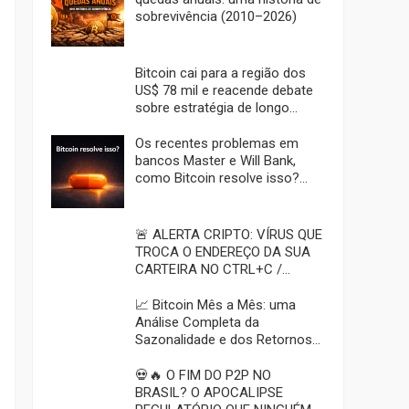
sobrevivência (2010–2026)
Bitcoin cai para a região dos
US$ 78 mil e reacende debate
sobre estratégia de longo
prazo 📉
Os recentes problemas em
bancos Master e Will Bank,
como Bitcoin resolve isso?
Custódia soberana em um
sistema que pode falhar 🟠
🚨 ALERTA CRIPTO: VÍRUS QUE
TROCA O ENDEREÇO DA SUA
CARTEIRA NO CTRL+C /
CTRL+V
📈 Bitcoin Mês a Mês: uma
Análise Completa da
Sazonalidade e dos Retornos
Mensais do BTC de 2013 a
2025
💀🔥 O FIM DO P2P NO
BRASIL? O APOCALIPSE