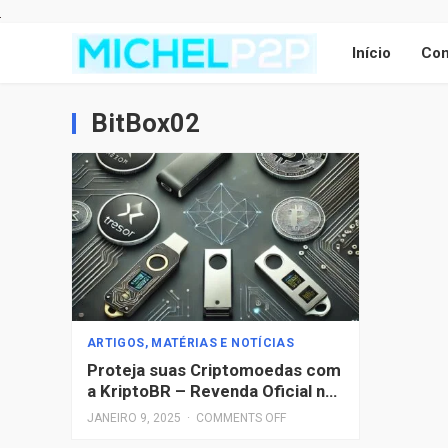
Início
Con
BitBox02
ARTIGOS, MATÉRIAS E NOTÍCIAS
Proteja suas Criptomoedas com
a KriptoBR – Revenda Oficial na
América Latina
JANEIRO 9, 2025
·
COMMENTS OFF