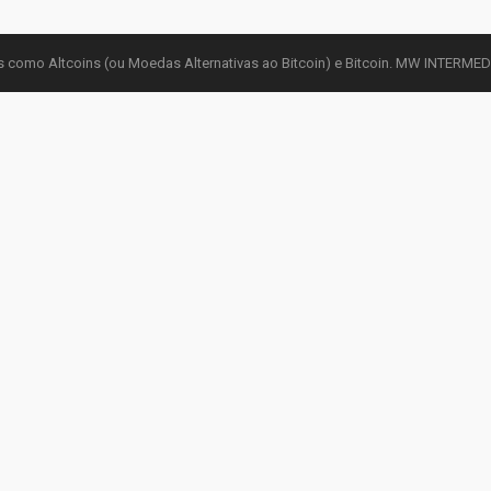
 como Altcoins (ou Moedas Alternativas ao Bitcoin) e Bitcoin. MW INTERM