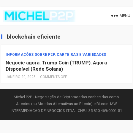
MENU
blockchain eficiente
INFORMAÇÕES SOBRE P2P, CARTEIRAS E VARIEDADES
Negocie agora: Trump Coin (TRUMP): Agora
Disponível (Rede Solana)
JANEIRO 20, 2025
·
COMMENTS OFF
Michel P2P - Negociação de Criptomoedas conhecidas como
Altcoins (ou Moedas Alternativas ao Bitcoin) e Bitcoin. MW
INTERMEDIACAO DE NEGOCIOS LTDA - CNPJ: 35.820.469/0001-51