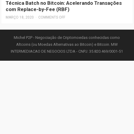
Técnica Batch no Bitcoin: Acelerando Transações
com Replace-by-Fee (RBF)
MARÇO 18, 2020
·
COMMENTS OFF
Michel P2P - Negociação de Criptomoedas conhecidas como
Altcoins (ou Moedas Alternativas ao Bitcoin) e Bitcoin. MW
INTERMEDIACAO DE NEGOCIOS LTDA - CNPJ: 35.820.469/0001-51