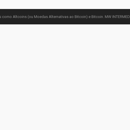
 como Altcoins (ou Moedas Alternativas ao Bitcoin) e Bitcoin. MW INTERM