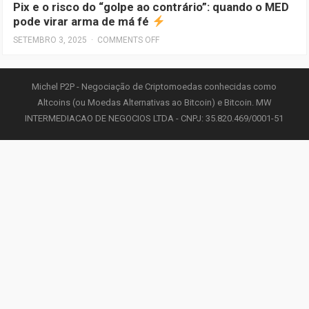
Pix e o risco do “golpe ao contrário”: quando o MED
pode virar arma de má fé
SETEMBRO 3, 2025
·
COMMENTS OFF
Michel P2P - Negociação de Criptomoedas conhecidas como
Altcoins (ou Moedas Alternativas ao Bitcoin) e Bitcoin. MW
INTERMEDIACAO DE NEGOCIOS LTDA - CNPJ: 35.820.469/0001-51