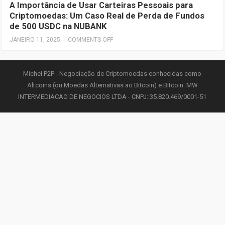
A Importância de Usar Carteiras Pessoais para
Criptomoedas: Um Caso Real de Perda de Fundos
de 500 USDC na NUBANK
JANEIRO 11, 2025
·
COMMENTS OFF
Michel P2P - Negociação de Criptomoedas conhecidas como
Altcoins (ou Moedas Alternativas ao Bitcoin) e Bitcoin. MW
INTERMEDIACAO DE NEGOCIOS LTDA - CNPJ: 35.820.469/0001-51