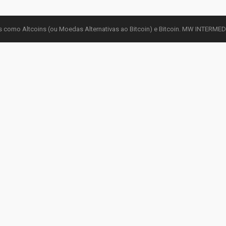
 como Altcoins (ou Moedas Alternativas ao Bitcoin) e Bitcoin. MW INTERM