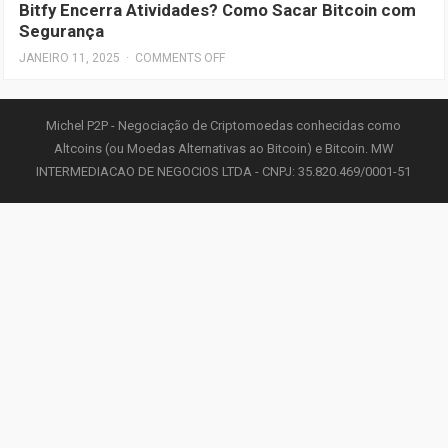
Bitfy Encerra Atividades? Como Sacar Bitcoin com
Segurança
JANEIRO 11, 2025
·
COMMENTS OFF
Michel P2P - Negociação de Criptomoedas conhecidas como
Altcoins (ou Moedas Alternativas ao Bitcoin) e Bitcoin. MW
INTERMEDIACAO DE NEGOCIOS LTDA - CNPJ: 35.820.469/0001-51