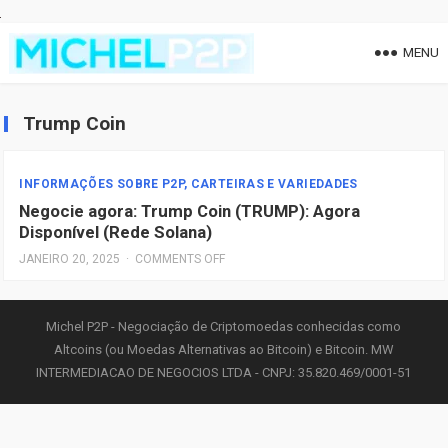
MENU
Trump Coin
INFORMAÇÕES SOBRE P2P, CARTEIRAS E VARIEDADES
Negocie agora: Trump Coin (TRUMP): Agora
Disponível (Rede Solana)
JANEIRO 20, 2025
·
COMMENTS OFF
Michel P2P - Negociação de Criptomoedas conhecidas como
Altcoins (ou Moedas Alternativas ao Bitcoin) e Bitcoin. MW
INTERMEDIACAO DE NEGOCIOS LTDA - CNPJ: 35.820.469/0001-51