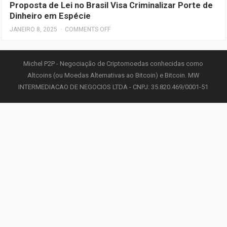
Proposta de Lei no Brasil Visa Criminalizar Porte de
Dinheiro em Espécie
JANEIRO 8, 2025
·
COMMENTS OFF
Michel P2P - Negociação de Criptomoedas conhecidas como
Altcoins (ou Moedas Alternativas ao Bitcoin) e Bitcoin. MW
INTERMEDIACAO DE NEGOCIOS LTDA - CNPJ: 35.820.469/0001-51